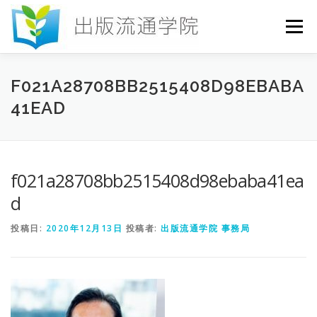
コ
ン
メニュー
テ
ン
ツ
へ
HOME
セミナー
発行物
お申込み
F021A28708BB2515408D98EBABA
ス
41EAD
キ
ッ
プ
お問い合わせ
DICTIONARY
COLUMN
f021a28708bb2515408d98ebaba41ea
書店研究会
d
投稿日:
2020年12月13日
投稿者:
出版流通学院 事務局