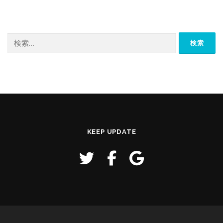
検
索:
KEEP UPDATE