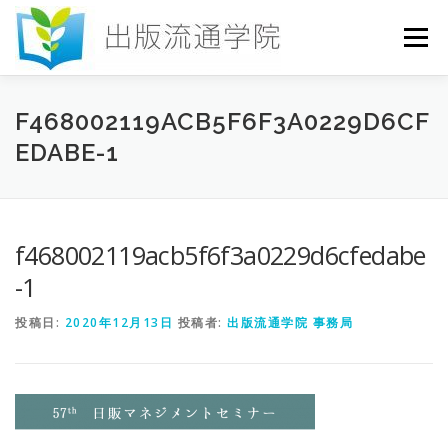
コ
ン
メニュー
テ
ン
ツ
へ
HOME
セミナー
発行物
お申込み
F468002119ACB5F6F3A0229D6CF
ス
EDABE-1
キ
ッ
プ
お問い合わせ
DICTIONARY
COLUMN
f468002119acb5f6f3a0229d6cfedabe
書店研究会
-1
投稿日:
2020年12月13日
投稿者:
出版流通学院 事務局