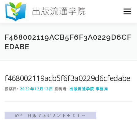
コ
ン
メニュー
テ
ン
ツ
へ
HOME
セミナー
発行物
お申込み
F468002119ACB5F6F3A0229D6CF
ス
EDABE
キ
ッ
プ
お問い合わせ
DICTIONARY
COLUMN
f468002119acb5f6f3a0229d6cfedabe
書店研究会
投稿日:
2020年12月13日
投稿者:
出版流通学院 事務局