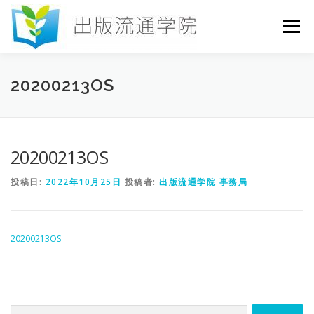
コ
ン
メニュー
テ
ン
ツ
へ
HOME
セミナー
発行物
お申込み
20200213OS
ス
キ
ッ
プ
お問い合わせ
DICTIONARY
COLUMN
20200213OS
投稿日:
2022年10月25日
投稿者:
出版流通学院 事務局
書店研究会
20200213OS
検