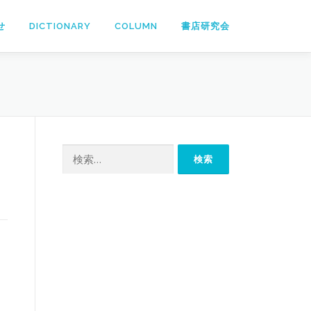
せ
DICTIONARY
COLUMN
書店研究会
検
索: