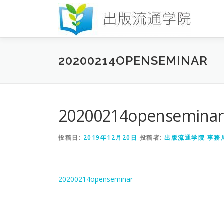
コ
ン
テ
ン
ツ
20200214OPENSEMINAR
へ
ス
キ
ッ
プ
20200214openseminar
投稿日:
2019年12月20日
投稿者:
出版流通学院 事務
20200214openseminar