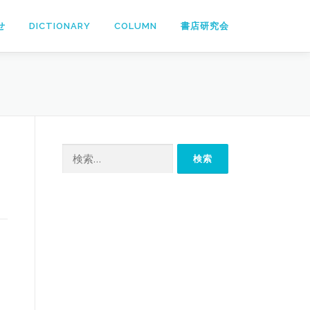
せ
DICTIONARY
COLUMN
書店研究会
検
索: