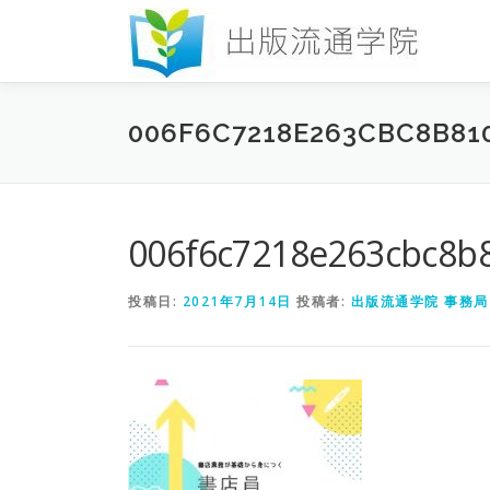
コ
ン
テ
ン
ツ
006F6C7218E263CBC8B81
へ
ス
キ
ッ
プ
006f6c7218e263cbc8b
投稿日:
2021年7月14日
投稿者:
出版流通学院 事務局