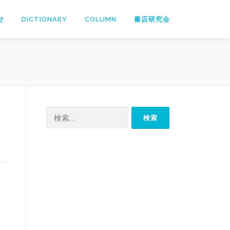
せ
DICTIONARY
COLUMN
書店研究会
検
索: