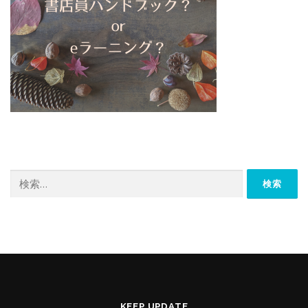
検
索:
KEEP UPDATE