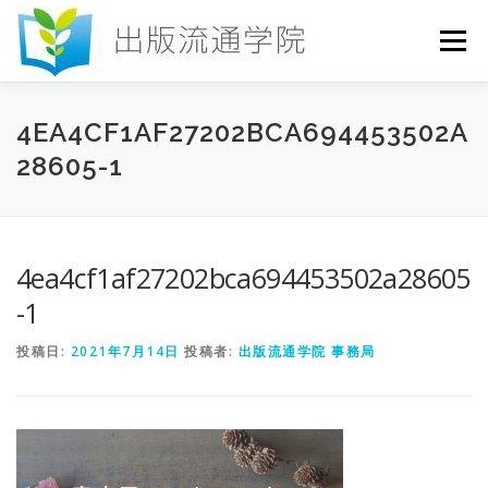
コ
ン
メニュー
テ
ン
ツ
へ
HOME
セミナー
発行物
お申込み
4EA4CF1AF27202BCA694453502A
ス
28605-1
キ
ッ
プ
お問い合わせ
DICTIONARY
COLUMN
4ea4cf1af27202bca694453502a28605
書店研究会
-1
投稿日:
2021年7月14日
投稿者:
出版流通学院 事務局