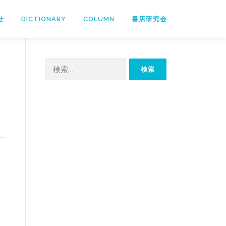
せ
DICTIONARY
COLUMN
書店研究会
検
索:
ま