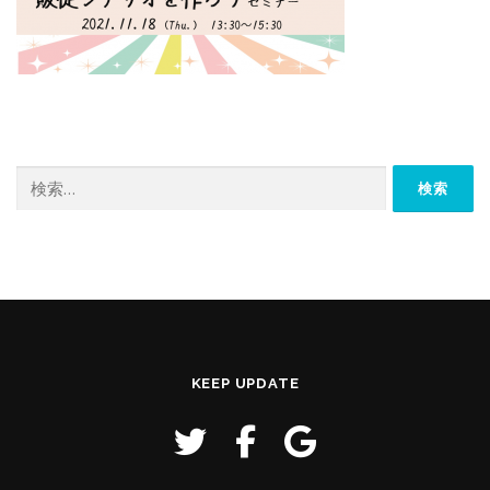
検
索:
KEEP UPDATE