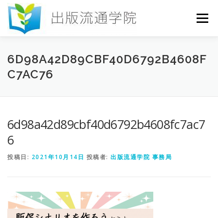
コ
ン
メニュー
テ
ン
ツ
へ
HOME
セミナー
発行物
お申込み
6D98A42D89CBF40D6792B4608F
ス
C7AC76
キ
ッ
プ
お問い合わせ
DICTIONARY
COLUMN
6d98a42d89cbf40d6792b4608fc7ac7
書店研究会
6
投稿日:
2021年10月14日
投稿者:
出版流通学院 事務局