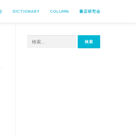
せ
DICTIONARY
COLUMN
書店研究会
検
索: