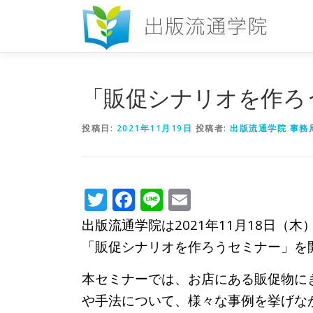
コ
ン
テ
ン
ツ
へ
「販促シナリオを作ろ
ス
キ
投稿日:
2021年11月19日
投稿者:
出版流通学院 事務
ッ
プ
Twitter
Facebook
Line
Email
出版流通学院は2021年11月18日（木
「販促シナリオを作ろうセミナー
」を
本セミナーでは、お店にある販促物に
や手法について、様々な事例を挙げな