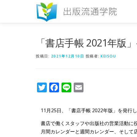
コ
ン
テ
ン
ツ
へ
「書店手帳 2021年版
ス
キ
投稿日:
2021年12月10日
投稿者:
KEISOU
ッ
プ
Twitter
Facebook
Line
Email
11月25日、「書店手帳 2022年版」を発行
書店で働くスタッフや出版社の営業活動に役
月間カレンダーと週間カレンダー、そして店