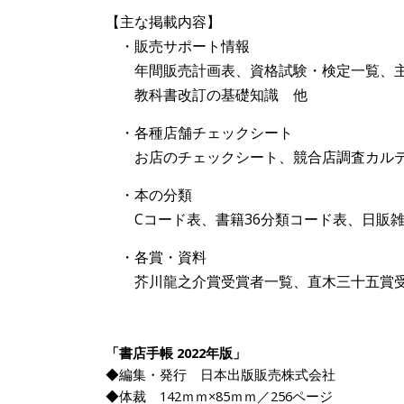
【主な掲載内容】
・販売サポート情報
年間販売計画表、資格試験・検定一覧、主
教科書改訂の基礎知識 他
・各種店舗チェックシート
お店のチェックシート、競合店調査カルテ
・本の分類
Cコード表、書籍36分類コード表、日販雑
・各賞・資料
芥川龍之介賞受賞者一覧、直木三十五賞受
「書店手帳 2022年版」
◆編集・発行 日本出版販売株式会社
◆体裁 142ｍｍ×85ｍｍ／256ページ