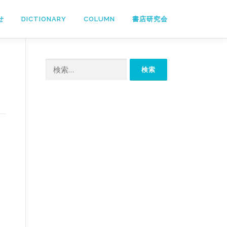
せ
DICTIONARY
COLUMN
書店研究会
検
索: