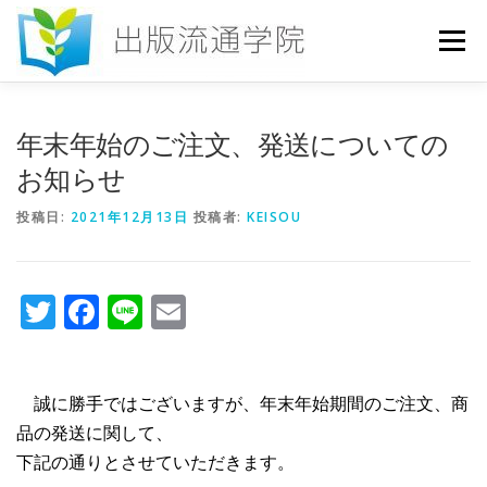
コ
ン
メニュー
テ
ン
ツ
へ
HOME
セミナー
発行物
お申込み
年末年始のご注文、発送についての
ス
キ
お知らせ
ッ
プ
お問い合わせ
DICTIONARY
COLUMN
投稿日:
2021年12月13日
投稿者:
KEISOU
書店研究会
Twitter
Facebook
Line
Email
誠に勝手ではございますが、年末年始期間のご注文、商
品の発送に関して、
下記の通りとさせていただきます。