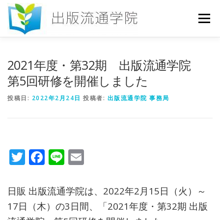
コ
ン
メニュー
テ
ン
ツ
へ
HOME
セミナー
発行物
お申込み
2021年度・第32期 出版流通学院
ス
キ
第5回研修を開催しました
ッ
プ
お問い合わせ
DICTIONARY
COLUMN
投稿日:
2022年2月24日
投稿者:
出版流通学院 事務局
書店研究会
Twitter
Facebook
Line
Email
日販 出版流通学院は、2022年2月15日（火）～
17日（木）の3日間、「2021年度・第32期 出版