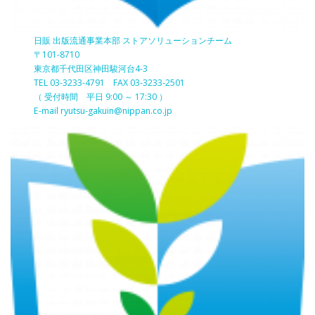
日販 出版流通事業本部 ストアソリューションチーム
〒101-8710
東京都千代田区神田駿河台4-3
TEL 03-3233-4791 FAX 03-3233-2501
（ 受付時間 平日 9:00 ～ 17:30 ）
E-mail ryutsu-gakuin@nippan.co.jp