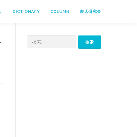
せ
DICTIONARY
COLUMN
書店研究会
検
一
索: