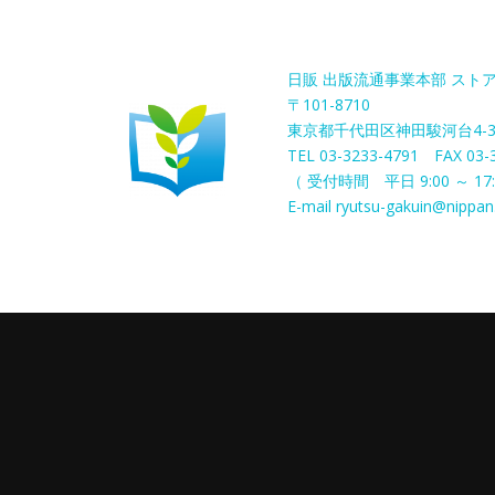
日販 出版流通事業本部 スト
〒101-8710
東京都千代田区神田駿河台4-
TEL 03-3233-4791 FAX 03-
（ 受付時間 平日 9:00 ～ 17:
E-mail ryutsu-gakuin@nippan.