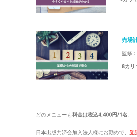
売場
監修
8カリ
どのメニューも
料金は税込4,400円/1名
。
日本出版共済会加入法人様にお勤めで、
受