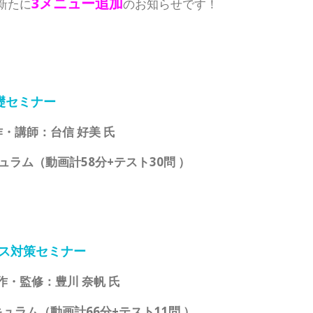
3メニュー追加
新たに
のお知らせです！
礎セミナー
・講師：台信 好美 氏
ュラム（動画計58分+テスト30問 ）
ス対策セミナー
作・監修：豊川 奈帆 氏
キュラム（動画計66分+テスト11問 ）