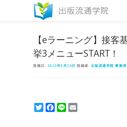
コ
ン
テ
ン
ツ
へ
【eラーニング】接客
ス
キ
挙3メニューSTART！
ッ
プ
投稿日:
2022年3月24日
投稿者:
出版流通学院 事務局
Twitter
Facebook
Line
Email