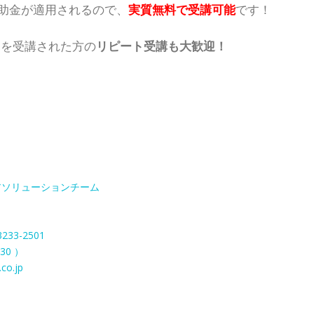
の補助金が適用されるので、
実質無料で受講可能
です！
ーを受講された方の
リピート受講も大歓迎！
アソリューションチーム
3
3233-2501
30 ）
co.jp