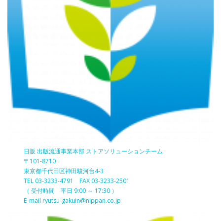
日販 出版流通事業本部 ストアソリューションチーム
〒101-8710
東京都千代田区神田駿河台4-3
TEL 03-3233-4791 FAX 03-3233-2501
（ 受付時間 平日 9:00 ～ 17:30 ）
E-mail ryutsu-gakuin@nippan.co.jp