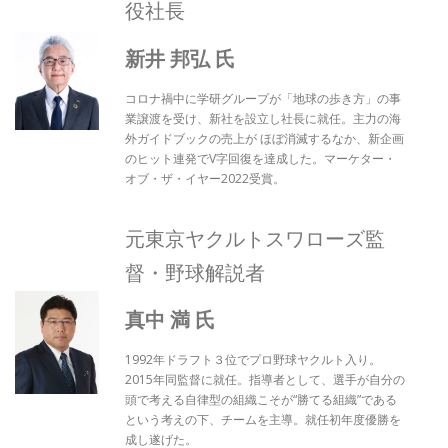
役社長
新井 邦弘 氏
コロナ禍中に学研グループが「地球の歩き方」の事
業譲渡を受け、新社を設立し社長に就任。主力の海
外ガイドブックの売上が ほぼ消滅するなか、新企画
のヒット連発でV字回復を達成した。マーケター・
オブ・ザ・イヤー2022受賞。
元東京ヤクルトスワローズ監
督・野球解説者
真中 満 氏
1992年ドラフト３位でプロ野球ヤクルト入り。
2015年同監督に就任。指導者として、選手が自分の
頭で考える自律型の組織こそが“勝てる組織”である
という考えの下、チームを主導。就任初年度優勝を
成し遂げた。