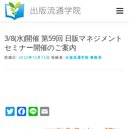
コ
ン
メニュー
テ
ン
ツ
へ
HOME
セミナー
発行物
お申込み
3/8(水)開催 第59回 日販マネジメント
ス
キ
セミナー開催のご案内
ッ
プ
お問い合わせ
DICTIONARY
COLUMN
投稿日:
2022年12月12日
投稿者:
出版流通学院 事務局
書店研究会
Twitter
Facebook
Line
Email