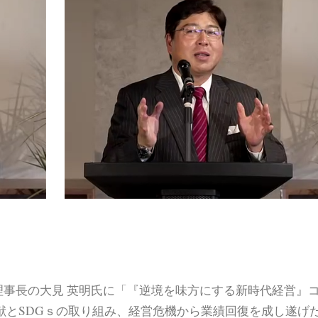
理事長の大見 英明氏に「『逆境を味方にする新時代経営』
献とSDGｓの取り組み、経営危機から業績回復を成し遂げ