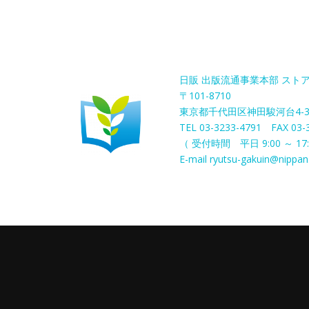
日販 出版流通事業本部 スト
〒101-8710
東京都千代田区神田駿河台4-
TEL 03-3233-4791 FAX 03-
（ 受付時間 平日 9:00 ～ 17:
E-mail ryutsu-gakuin@nippan.