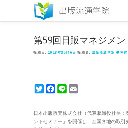
コ
ン
テ
ン
ツ
へ
第59回日販マネジメ
ス
キ
投稿日:
2023年3月16日
投稿者:
出版流通学院 事務局
ッ
プ
Twitter
Facebook
Line
Email
日本出版販売株式会社（代表取締役社長：奥
ントセミナー」を開催し、全国各地の取引先