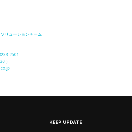
アソリューションチーム
3
3233-2501
30 ）
co.jp
KEEP UPDATE