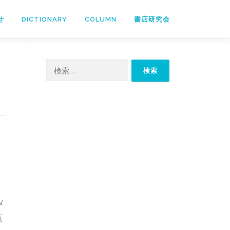
せ
DICTIONARY
COLUMN
書店研究会
検
索:
メ
販