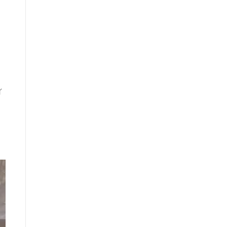
、
ィ
き