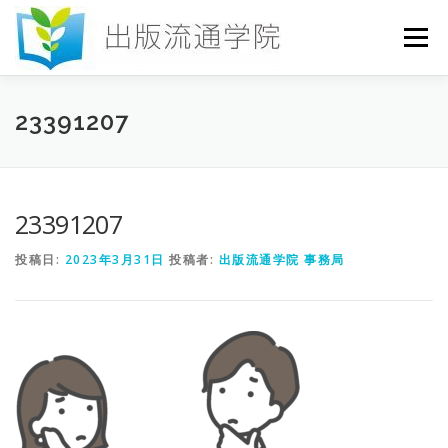
コ
ン
メニュー
テ
ン
ツ
へ
HOME
セミナー
発行物
お申込み
23391207
ス
キ
ッ
プ
お問い合わせ
DICTIONARY
COLUMN
23391207
投稿日:
2023年3月31日
投稿者:
出版流通学院 事務局
書店研究会