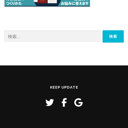
検
索:
KEEP UPDATE