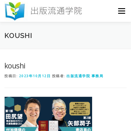
コ
ン
メニュー
テ
ン
ツ
へ
HOME
セミナー
発行物
お申込み
KOUSHI
ス
キ
ッ
プ
お問い合わせ
DICTIONARY
COLUMN
koushi
投稿日:
2023年10月12日
投稿者:
出版流通学院 事務局
書店研究会