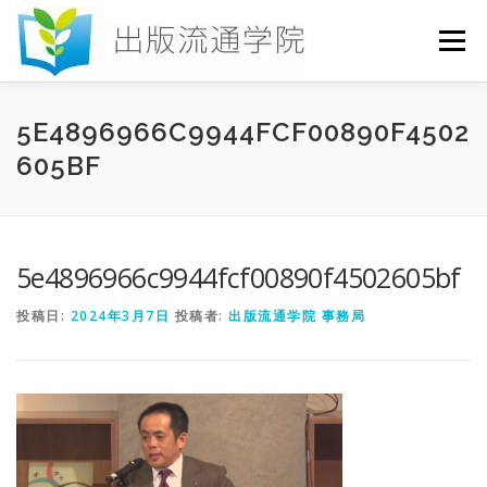
コ
ン
メニュー
テ
ン
ツ
へ
HOME
セミナー
発行物
お申込み
5E4896966C9944FCF00890F4502
ス
605BF
キ
ッ
プ
お問い合わせ
DICTIONARY
COLUMN
5e4896966c9944fcf00890f4502605bf
書店研究会
投稿日:
2024年3月7日
投稿者:
出版流通学院 事務局