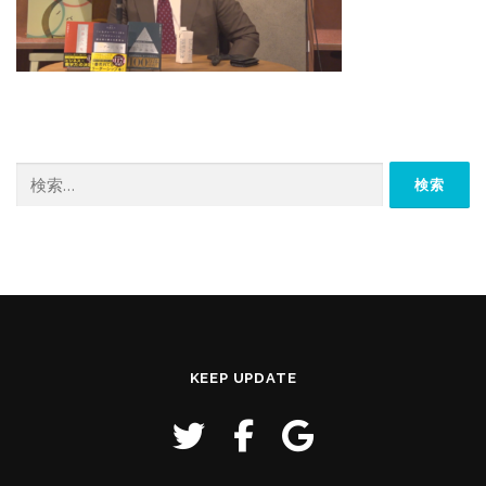
検
索:
KEEP UPDATE