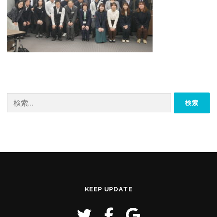
検
索:
KEEP UPDATE