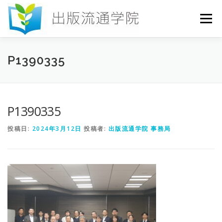
コ
ン
メニュー
テ
ン
ツ
へ
HOME
セミナー
発行物
お申込み
P1390335
ス
キ
ッ
プ
お問い合わせ
DICTIONARY
COLUMN
P1390335
投稿日:
2024年3月12日
投稿者:
出版流通学院 事務局
書店研究会