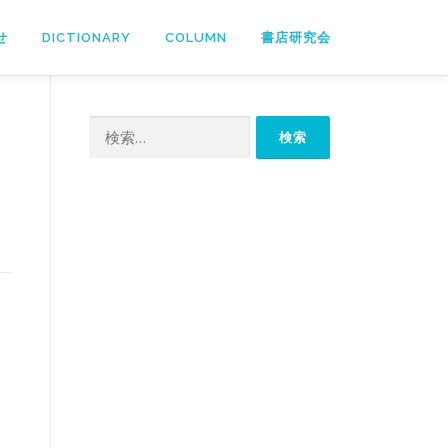
せ
DICTIONARY
COLUMN
書店研究会
検
索: