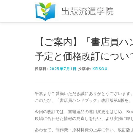
コ
ン
テ
ン
ツ
へ
【ご案内】「書店員ハ
ス
キ
予定と価格改訂につい
ッ
プ
投稿日:
2025年7月1日
投稿者:
KEISOU
平素よりご愛顧いただき誠にありがとうございます
このたび、「書店員ハンドブック」改訂版第6版を、
今回の改訂では、書籍返品の運用変更をはじめ、Bo
現場に合わせた情報の見直しを行い、より実務に即
あわせて、制作費・原材料費の上昇に伴い、改訂版よ