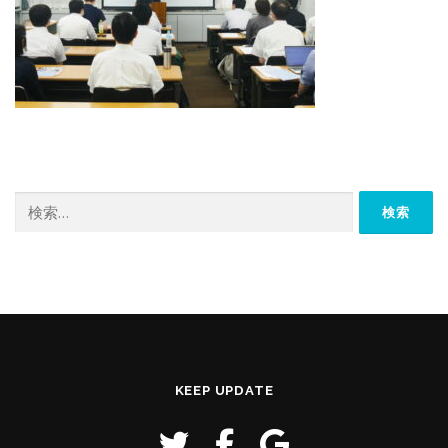
検
索:
KEEP UPDATE