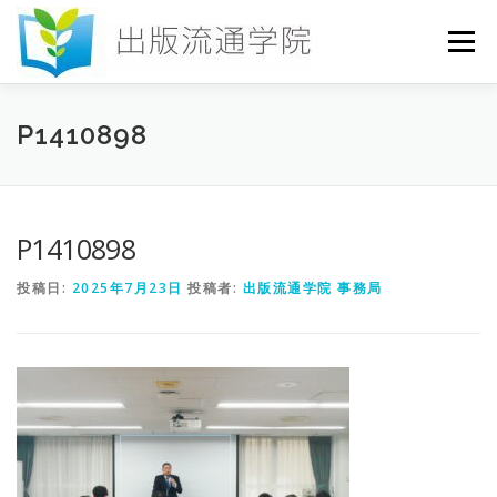
コ
ン
メニュー
テ
ン
ツ
へ
HOME
セミナー
発行物
お申込み
P1410898
ス
キ
ッ
プ
お問い合わせ
DICTIONARY
COLUMN
P1410898
投稿日:
2025年7月23日
投稿者:
出版流通学院 事務局
書店研究会