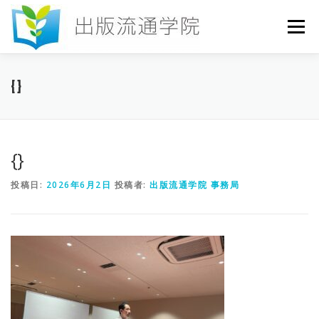
コ
ン
メニュー
テ
ン
ツ
へ
HOME
セミナー
発行物
お申込み
{}
ス
キ
ッ
プ
お問い合わせ
DICTIONARY
COLUMN
{}
投稿日:
2026年6月2日
投稿者:
出版流通学院 事務局
書店研究会