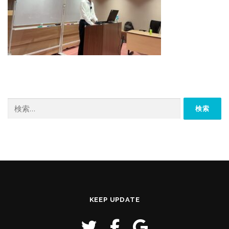
検
索:
KEEP UPDATE