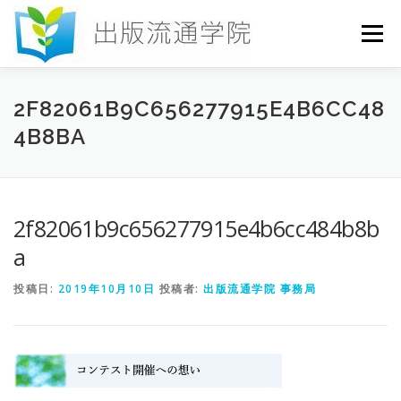
コ
ン
メニュー
テ
ン
ツ
へ
HOME
セミナー
発行物
お申込み
2F82061B9C656277915E4B6CC48
ス
4B8BA
キ
ッ
プ
お問い合わせ
DICTIONARY
COLUMN
2f82061b9c656277915e4b6cc484b8b
書店研究会
a
投稿日:
2019年10月10日
投稿者:
出版流通学院 事務局