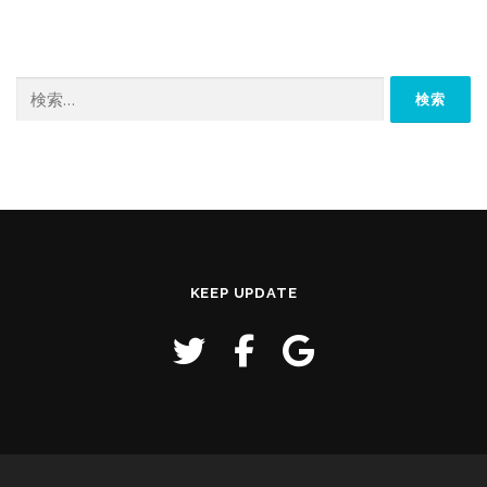
検
索:
KEEP UPDATE