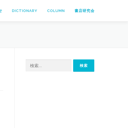
せ
DICTIONARY
COLUMN
書店研究会
検
索: