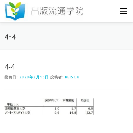
コ
ン
メニュー
テ
ン
ツ
へ
HOME
セミナー
発行物
お申込み
4-4
ス
キ
ッ
プ
お問い合わせ
DICTIONARY
COLUMN
4-4
投稿日:
2020年2月15日
投稿者:
KEISOU
書店研究会