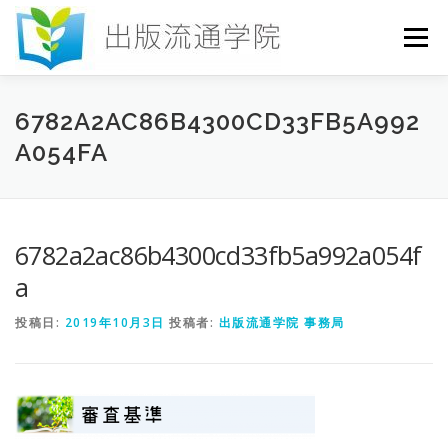
コ
ン
メニュー
テ
ン
ツ
へ
HOME
セミナー
発行物
お申込み
6782A2AC86B4300CD33FB5A992
ス
A054FA
キ
ッ
プ
お問い合わせ
DICTIONARY
COLUMN
6782a2ac86b4300cd33fb5a992a054f
書店研究会
a
投稿日:
2019年10月3日
投稿者:
出版流通学院 事務局