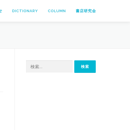
せ
DICTIONARY
COLUMN
書店研究会
検
索: