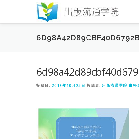
コ
ン
テ
ン
ツ
6D98A42D89CBF40D6792B
へ
ス
キ
ッ
プ
6d98a42d89cbf40d679
投稿日:
2019年10月25日
投稿者:
出版流通学院 事務