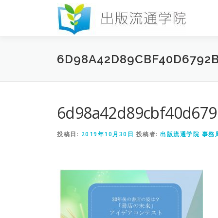
コ
ン
テ
ン
ツ
6D98A42D89CBF40D6792B
へ
ス
キ
ッ
プ
6d98a42d89cbf40d679
投稿日:
2019年10月30日
投稿者:
出版流通学院 事務