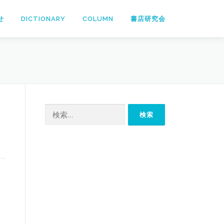
せ
DICTIONARY
COLUMN
書店研究会
検
索: