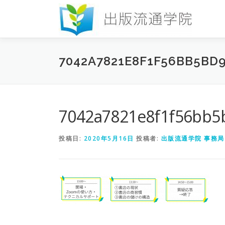
コ
ン
テ
ン
ツ
7042A7821E8F1F56BB5BD
へ
ス
キ
ッ
プ
7042a7821e8f1f56bb5
投稿日:
2020年5月16日
投稿者:
出版流通学院 事務局