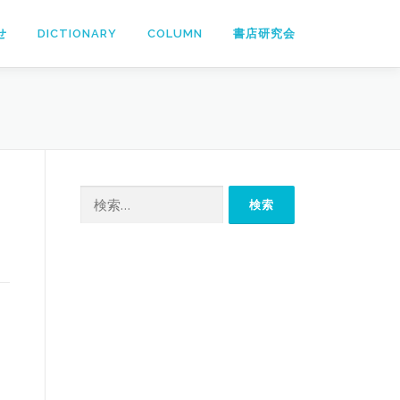
せ
DICTIONARY
COLUMN
書店研究会
検
索: