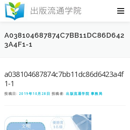
コ
ン
メニュー
テ
ン
ツ
へ
HOME
セミナー
発行物
お申込み
A038104687874C7BB11DC86D642
ス
3A4F1-1
キ
ッ
プ
お問い合わせ
DICTIONARY
COLUMN
a038104687874c7bb11dc86d6423a4f
書店研究会
1-1
投稿日:
2019年10月28日
投稿者:
出版流通学院 事務局