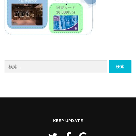
検
索:
KEEP UPDATE