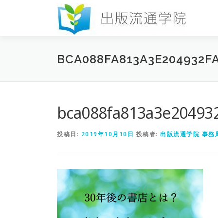
コ
ン
テ
ン
ツ
BCA088FA813A3E204932F
へ
ス
キ
ッ
プ
bca088fa813a3e20493
投稿日:
2019年10月10日
投稿者:
出版流通学院 事務