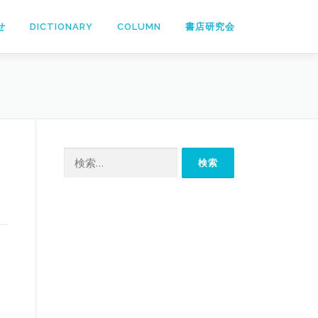
せ
DICTIONARY
COLUMN
書店研究会
検
索: