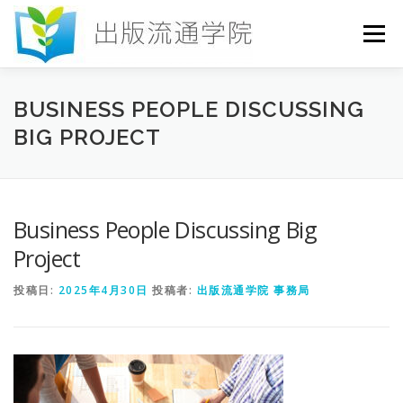
コ
ン
メニュー
テ
ン
ツ
へ
HOME
セミナー
発行物
お申込み
BUSINESS PEOPLE DISCUSSING
ス
BIG PROJECT
キ
ッ
プ
お問い合わせ
DICTIONARY
COLUMN
Business People Discussing Big
書店研究会
Project
投稿日:
2025年4月30日
投稿者:
出版流通学院 事務局