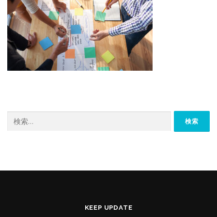
検
索:
KEEP UPDATE