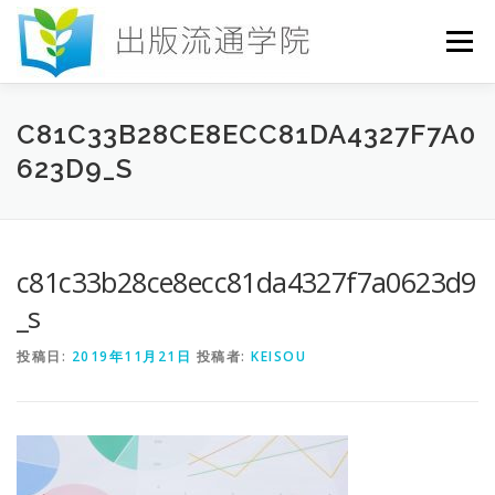
コ
ン
メニュー
テ
ン
ツ
へ
HOME
セミナー
発行物
お申込み
C81C33B28CE8ECC81DA4327F7A0
ス
623D9_S
キ
ッ
プ
お問い合わせ
DICTIONARY
COLUMN
c81c33b28ce8ecc81da4327f7a0623d9
書店研究会
_s
投稿日:
2019年11月21日
投稿者:
KEISOU