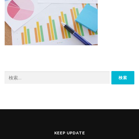
検
索:
KEEP UPDATE