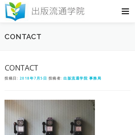
コ
ン
メニュー
テ
ン
ツ
へ
HOME
セミナー
発行物
お申込み
CONTACT
ス
キ
ッ
プ
お問い合わせ
DICTIONARY
COLUMN
CONTACT
投稿日:
2018年7月5日
投稿者:
出版流通学院 事務局
書店研究会