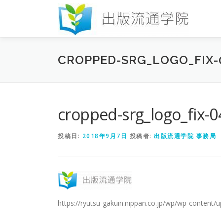
コ
ン
テ
ン
ツ
CROPPED-SRG_LOGO_FIX-0
へ
ス
キ
ッ
プ
cropped-srg_logo_fix-
投稿日:
2018年9月7日
投稿者:
出版流通学院 事務局
https://ryutsu-gakuin.nippan.co.jp/wp/wp-content