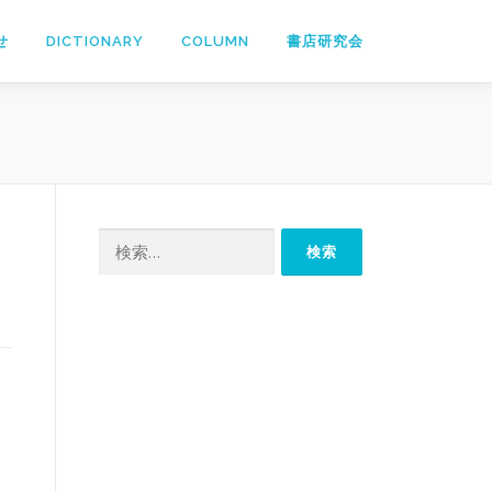
せ
DICTIONARY
COLUMN
書店研究会
検
索: