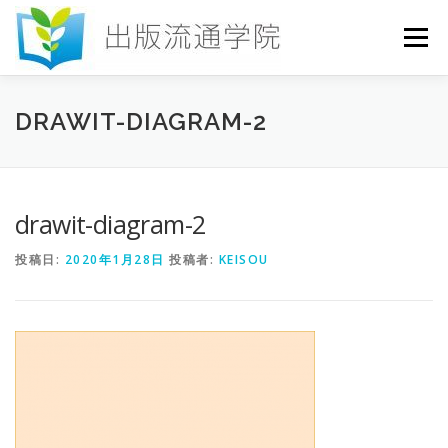
コ
ン
メニュー
テ
ン
ツ
へ
HOME
セミナー
発行物
お申込み
DRAWIT-DIAGRAM-2
ス
キ
ッ
プ
お問い合わせ
DICTIONARY
COLUMN
drawit-diagram-2
投稿日:
2020年1月28日
投稿者:
KEISOU
書店研究会