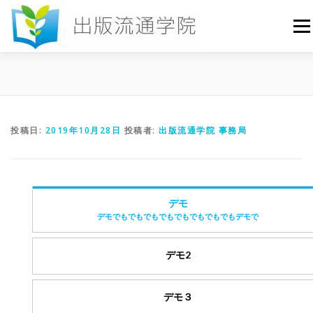
コ
ン
メニ
テ
ン
ツ
へ
HOME
セミナー
発行物
お申込み
ス
キ
ッ
投稿日:
2019年10月28日
投稿者:
出版流通学院 事務局
プ
お問い合わせ
DICTIONARY
COLUMN
書店研究会
デモ
デモでもでもでもでもでもでもでもでもデモで
デモ2
デモ３