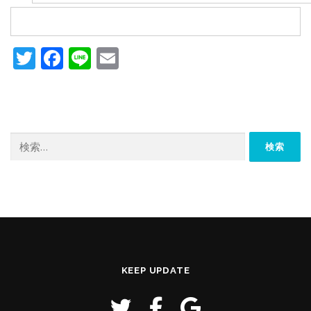
Twitter
Facebook
Line
Email
検
索:
KEEP UPDATE