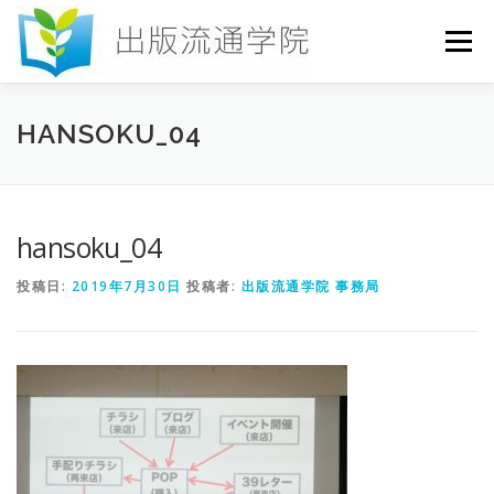
コ
ン
メニュー
テ
ン
ツ
へ
HOME
セミナー
発行物
お申込み
HANSOKU_04
ス
キ
ッ
プ
お問い合わせ
DICTIONARY
COLUMN
hansoku_04
投稿日:
2019年7月30日
投稿者:
出版流通学院 事務局
書店研究会