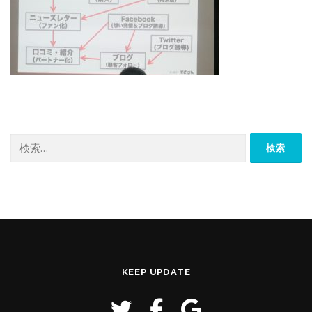
検
索:
KEEP UPDATE