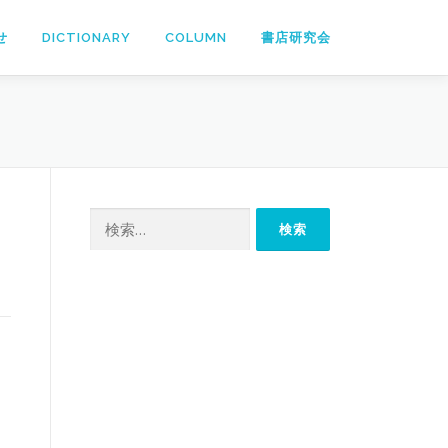
せ
DICTIONARY
COLUMN
書店研究会
検
索: