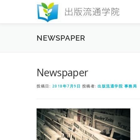
コ
ン
テ
ン
ツ
NEWSPAPER
へ
ス
キ
ッ
プ
Newspaper
投稿日:
2018年7月9日
投稿者:
出版流通学院 事務局