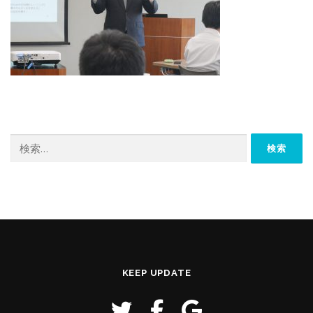
検
索:
KEEP UPDATE