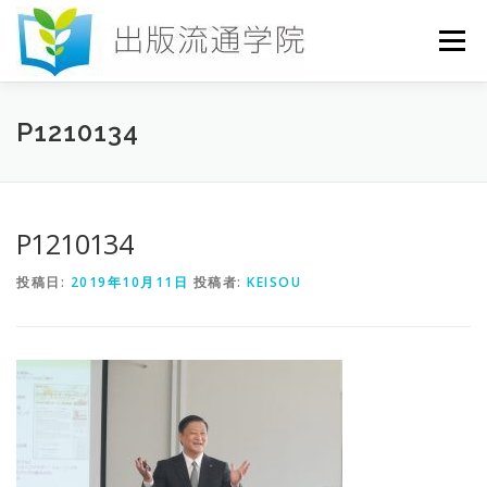
コ
ン
メニュー
テ
ン
ツ
へ
HOME
セミナー
発行物
お申込み
P1210134
ス
キ
ッ
プ
お問い合わせ
DICTIONARY
COLUMN
P1210134
投稿日:
2019年10月11日
投稿者:
KEISOU
書店研究会