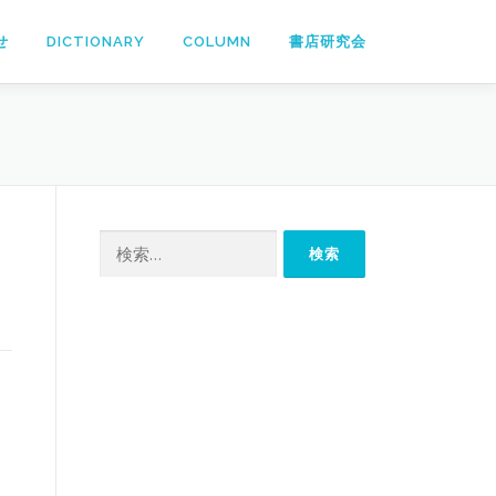
せ
DICTIONARY
COLUMN
書店研究会
検
索: