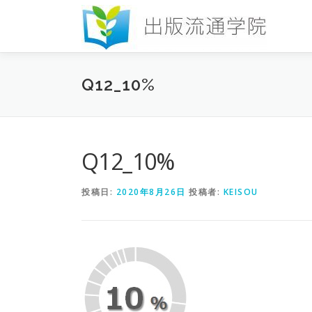
コ
ン
テ
ン
ツ
Q12_10%
へ
ス
キ
ッ
プ
Q12_10%
投稿日:
2020年8月26日
投稿者:
KEISOU