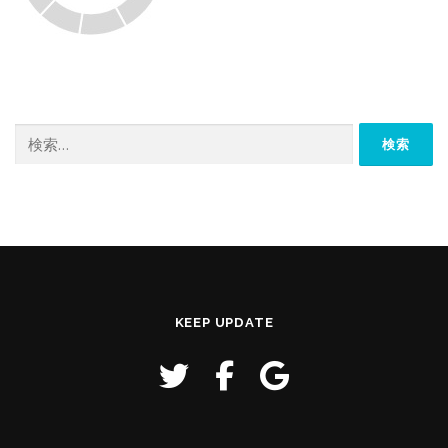
検
索:
KEEP UPDATE