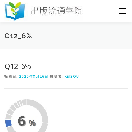
コ
ン
メニュー
テ
ン
ツ
へ
HOME
セミナー
発行物
お申込み
Q12_6%
ス
キ
ッ
プ
お問い合わせ
DICTIONARY
COLUMN
Q12_6%
投稿日:
2020年8月26日
投稿者:
KEISOU
書店研究会