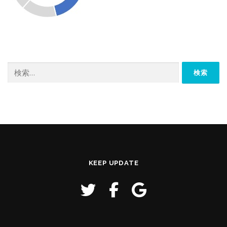
検
索:
KEEP UPDATE