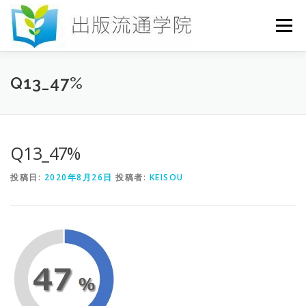
コ
ン
メニュー
テ
ン
ツ
へ
HOME
セミナー
発行物
お申込み
Q13_47%
ス
キ
ッ
プ
お問い合わせ
DICTIONARY
COLUMN
Q13_47%
投稿日:
2020年8月26日
投稿者:
KEISOU
書店研究会