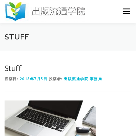
コ
ン
メニュー
テ
ン
ツ
へ
HOME
セミナー
発行物
お申込み
STUFF
ス
キ
ッ
プ
お問い合わせ
DICTIONARY
COLUMN
Stuff
投稿日:
2018年7月5日
投稿者:
出版流通学院 事務局
書店研究会