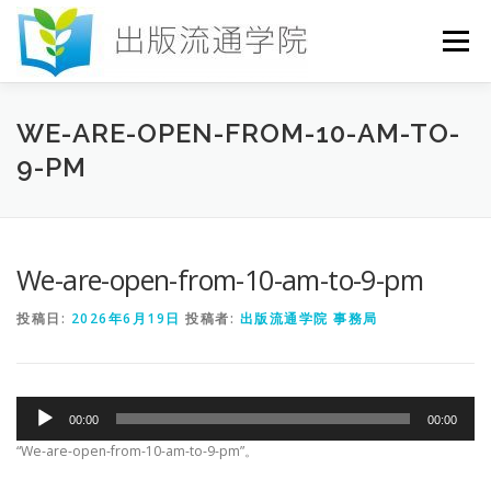
コ
ン
メニュー
テ
ン
ツ
へ
HOME
セミナー
発行物
お申込み
WE-ARE-OPEN-FROM-10-AM-TO-
ス
9-PM
キ
ッ
プ
お問い合わせ
DICTIONARY
COLUMN
We-are-open-from-10-am-to-9-pm
書店研究会
投稿日:
2026年6月19日
投稿者:
出版流通学院 事務局
音
00:00
00:00
声
プ
“We-are-open-from-10-am-to-9-pm”。
レ